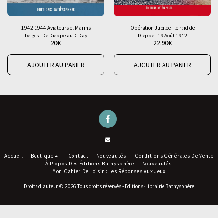
1942-1944 Aviateurs et Marins
Opération Jubilee - le raid de
belges - De Dieppe au D-Day
Dieppe - 19 Août 1942
20
€
22.90
€
AJOUTER AU PANIER
AJOUTER AU PANIER
Accueil
Boutique
Contact
Nouveautés
Conditions Générales De Vente
À Propos Des Éditions Bathysphère
Nouveautés
Mon Cahier De Loisir : Les Réponses Aux Jeux
Droits d'auteur © 2026 Tous droits réservés -
Editions - librairie Bathysphère