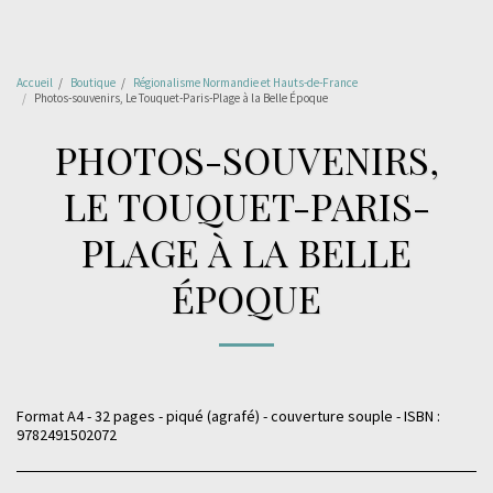
Accueil
Boutique
Régionalisme Normandie et Hauts-de-France
Photos-souvenirs, Le Touquet-Paris-Plage à la Belle Époque
PHOTOS-SOUVENIRS,
LE TOUQUET-PARIS-
PLAGE À LA BELLE
ÉPOQUE
Format A4 - 32 pages - piqué (agrafé) - couverture souple - ISBN :
9782491502072