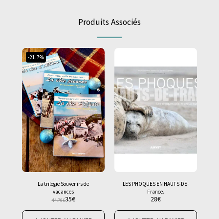
Produits Associés
-21.7%
La trilogie Souvenirs de
LES PHOQUES EN HAUTS-DE-
vacances
France.
35
€
28
€
44.70
€