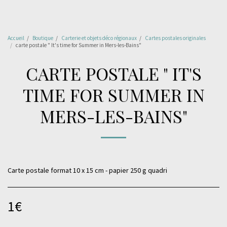
Accueil
Boutique
Carterie et objets déco régionaux
Cartes postales originales
carte postale " It's time for Summer in Mers-les-Bains"
CARTE POSTALE " IT'S
TIME FOR SUMMER IN
MERS-LES-BAINS"
Carte postale format 10 x 15 cm - papier 250 g quadri
1
€