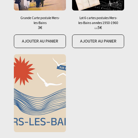
Grande Carte postale Mers-
Lot 6 cartes postales Mers-
les-Bains
les-Bains années 1950-1960
3
€
5
€
6
€
AJOUTER AU PANIER
AJOUTER AU PANIER