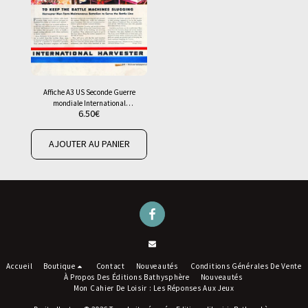
Affiche A3 US Seconde Guerre
mondiale International
6.50
€
Harvester IH War effort
AJOUTER AU PANIER
Accueil
Boutique
Contact
Nouveautés
Conditions Générales De Vente
À Propos Des Éditions Bathysphère
Nouveautés
Mon Cahier De Loisir : Les Réponses Aux Jeux