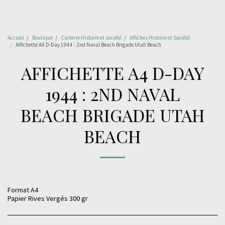
Accueil
Boutique
Carterie Histoire et société
Affiches Histoire et Société
Affichette A4 D-Day 1944 : 2nd Naval Beach Brigade Utah Beach
AFFICHETTE A4 D-DAY
1944 : 2ND NAVAL
BEACH BRIGADE UTAH
BEACH
Format A4
Papier Rives Vergés 300 gr