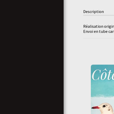
MON CAHIER DE LOISIR :
LES RÉPONSES AUX JEUX
Description
Réalisation origi
Envoi en tube ca