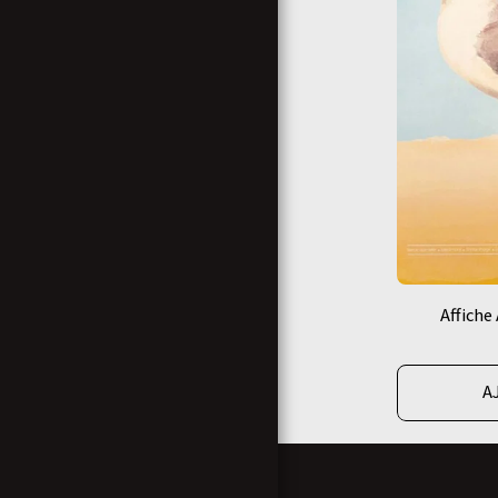
Affiche
A