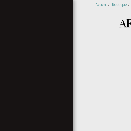
Accueil
Boutique
A
ACCUEIL
BOUTIQUE
CONTACT
NOUVEAUTÉS
CONDITIONS GÉNÉRALES
DE VENTE
À PROPOS DES ÉDITIONS
BATHYSPHÈRE
NOUVEAUTÉS