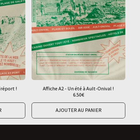
Tréport !
Affiche A2 - Un été à Ault-Onival !
6.50
€
R
AJOUTER AU PANIER